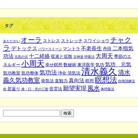
タグ
オーラ
チャク
ストレス
ストレッチ
スワイショウ
あたたかい
ラ
デトックス
不老長生
二本指気
マントラ
丹田
パワーストーン
大周天
功法
十二経絡
収束と拡散
季節のエ
元気の元
古神道
呼吸法
小周天
気功 元気
ネルギー
幸せ瞑想
数秘術
東洋医学
気功
清水義久
清水
気功法
気功教室
気功整体
浄化
清気法
瞑想法
義久気功教室
真向法
発気法
直観力
瞑想
自律訓練法
風水
願望実現
若返り
音霊法
色
身・口・意の三密
鼻呼吸法
検
索: