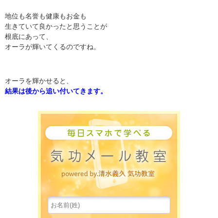
地位も名誉も健康もお金も
生きていて良かったと思うことが
根底にあって、
オーラが輝いてくるのですね。
オーラを輝かせると、
結果は後から追い付いてきます。
水島一誠